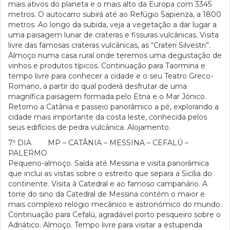
mais ativos do planeta e o mais alto da Europa com 3345
metros. O autocarro subirá até ao Refúgio Sapienza, a 1800
metros. Ao longo da subida, veja a vegetação a dar lugar a
uma paisagem lunar de crateras e fissuras vulcânicas. Visita
livre das famosas crateras vulcânicas, as “Crateri Silvestri”.
Almoço numa casa rural onde teremos uma degustação de
vinhos e produtos típicos. Continuação para Taormina e
tempo livre para conhecer a cidade e o seu Teatro Greco-
Romano, a partir do qual poderá desfrutar de uma
magnífica paisagem formada pelo Etna e o Mar Jónico.
Retorno a Catânia e passeio panorâmico a pé, explorando a
cidade mais importante da costa leste, conhecida pelos
seus edifícios de pedra vulcânica. Alojamento.
7º DIA MP – CATÂNIA – MESSINA – CEFALÚ –
PALERMO
Pequeno-almoço. Saída até Messina e visita panorâmica
que inclui as vistas sobre o estreito que separa a Sicília do
continente. Visita à Catedral e ao famoso campanário. A
torre do sino da Catedral de Messina contém o maior e
mais complexo relógio mecânico e astronómico do mundo.
Continuação para Cefalú, agradável porto pesqueiro sobre o
Adriático. Almoço. Tempo livre para visitar a estupenda