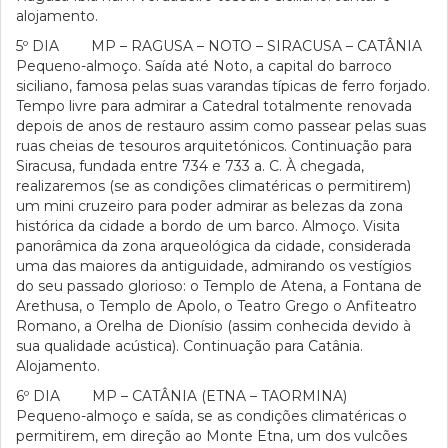
alojamento.
5º DIA MP – RAGUSA – NOTO – SIRACUSA – CATÂNIA
Pequeno-almoço. Saída até Noto, a capital do barroco
siciliano, famosa pelas suas varandas típicas de ferro forjado.
Tempo livre para admirar a Catedral totalmente renovada
depois de anos de restauro assim como passear pelas suas
ruas cheias de tesouros arquitetónicos. Continuação para
Siracusa, fundada entre 734 e 733 a. C. À chegada,
realizaremos (se as condições climatéricas o permitirem)
um mini cruzeiro para poder admirar as belezas da zona
histórica da cidade a bordo de um barco. Almoço. Visita
panorâmica da zona arqueológica da cidade, considerada
uma das maiores da antiguidade, admirando os vestígios
do seu passado glorioso: o Templo de Atena, a Fontana de
Arethusa, o Templo de Apolo, o Teatro Grego o Anfiteatro
Romano, a Orelha de Dionísio (assim conhecida devido à
sua qualidade acústica). Continuação para Catânia.
Alojamento.
6º DIA MP – CATÂNIA (ETNA – TAORMINA)
Pequeno-almoço e saída, se as condições climatéricas o
permitirem, em direção ao Monte Etna, um dos vulcões