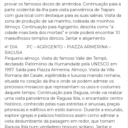
provar os famosos doces de amêndoa. Continuação para a
parte ocidental da ilha para visita panorâmica de Trapani
com guia local com destaque para as suas salinas. Visita da
zona de produção de sal marinho, rodeada de moinhos.
Almoço. Continuação para Agrigento, descrita como “a
cidade mais bela dos mortais” e onde poderá encontrar 10
maravilhosos templos dóricos. Jantar e alojamento.
4º DIA PC – AGRIGENTO – PIAZZA ARMERINA –
RAGUSA
Pequeno-almoço. Visita do famoso Valle dei Templi,
declarado Património da Humanidade pela UNESCO em
1997. Saída para Piazza Armerina. Almoço. Visita da Villa
Romana del Casale, esplêndida e luxuosa mansão romana,
situada no coração da ilha e onde se podem admirar os
preciosos mosaicos que representam os usos e costumes
daquele tempo. Continuação para Ragusa, onde vai realizar
uma visita panorâmica de Ragusa Ibla, o encantador centro
histórico, conhecido pelas ruas estreitas e sinuosas, praças
pitorescas e edifícios em estilo barroco. Durante a excursão,
explore igrejas e palácios históricos assim como admirar a
vista deslumbrante da paisagem em redor, que tornam
Ragusa Ibla num verdadeiro tesouro siciliano. Jantar e