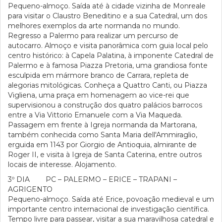
Pequeno-almoço. Saída até à cidade vizinha de Monreale
para visitar o Claustro Beneditino e a sua Catedral, um dos
melhores exemplos da arte normanda no mundo.
Regresso a Palermo para realizar um percurso de
autocarro. Almoço e visita panorâmica com guia local pelo
centro histórico: à Capela Palatina, à imponente Catedral de
Palermo e à famosa Piazza Pretoria, uma grandiosa fonte
esculpida em mármore branco de Carrara, repleta de
alegorias mitológicas. Conheça a Quattro Canti, ou Piazza
Vigliena, uma praça em homenagem ao vice-rei que
supervisionou a construção dos quatro palácios barrocos
entre a Via Vittorio Emanuele com a Via Maqueda.
Passagem em frente à Igreja normanda da Martorana,
também conhecida como Santa Maria dell'Ammiraglio,
erguida em 1143 por Giorgio de Antioquia, almirante de
Roger II, e visita à Igreja de Santa Caterina, entre outros
locais de interesse. Alojamento.
3º DIA PC – PALERMO – ERICE – TRAPANI –
AGRIGENTO
Pequeno-almoço. Saída até Erice, povoação medieval e um
importante centro internacional de investigação científica.
Tempo livre para passear, visitar a sua maravilhosa catedral e