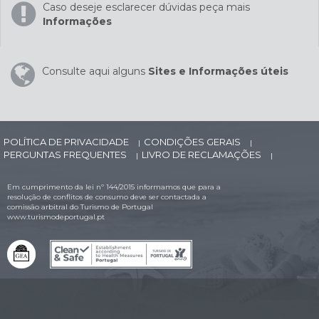
Caso deseje esclarecer dúvidas peça mais
Informações
Consulte aqui alguns
Sites e Informações úteis
POLÍTICA DE PRIVACIDADE
CONDIÇÕES GERAIS
|
|
PERGUNTAS FREQUENTES
LIVRO DE RECLAMAÇÕES
|
|
Em cumprimento da lei nº 144/2015 informamos que para a
resolução de conflitos de consumo deve ser contactada a
comissão arbitral do Turismo de Portugal
www.turismodeportugal.pt