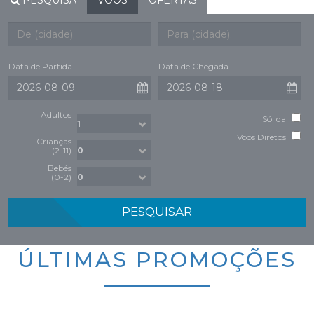
PESQUISA
VOOS
OFERTAS
Data de Partida
Data de Chegada
Adultos
Só Ida
Voos Diretos
Crianças
(2-11)
Bebés
(0-2)
PESQUISAR
ÚLTIMAS PROMOÇÕES